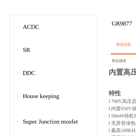
GR9877
>
ACDC
商品信息
>
SR
商品描述
内置高
>
DDC
特性
>
House keeping
l
700V高压
l
内置650V
l
50mW待机
>
Super Junction mosfet
l
无异音绿色模
l
最高100K