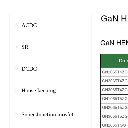
GaN 
>
ACDC
GaN HE
>
SR
​ Gr
>
DCDC
GN1065T4ZG
GN2065T4ZG
>
House keeping
GN3065T4ZG
GN1065T5ZG
GN2065T5ZG
>
Super Junction mosfet
GN3065T5ZG
GN2065TGG