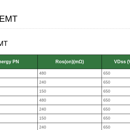
HEMT
MT
energy PN
Ros(on)(mΩ)
VDss (
480
650
240
650
150
650
480
650
240
650
150
650
240
650