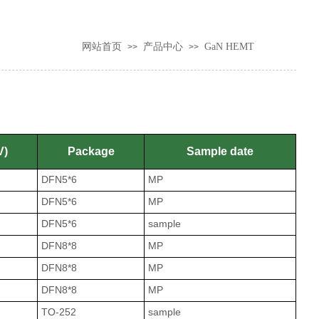
网站首页
产品中心
GaN HEMT
>>
>>
V)
Package
Sample date
DFN5*6
MP
DFN5*6
MP
DFN5*6
sample
DFN8*8
MP
DFN8*8
MP
DFN8*8
MP
TO-252
sample